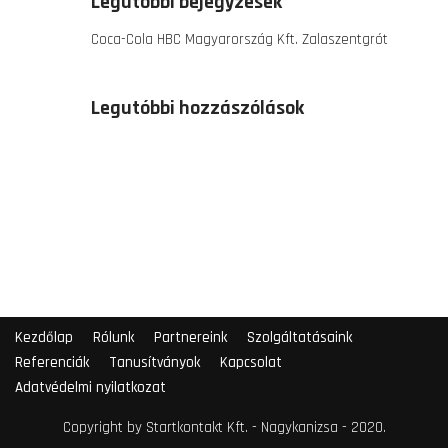
Legutóbbi bejegyzések
Coca-Cola HBC Magyarország Kft. Zalaszentgrót
Legutóbbi hozzászólások
Kezdőlap
Rólunk
Partnereink
Szolgáltatásaink
Referenciák
Tanusítványok
Kapcsolat
Adatvédelmi nyilatkozat
Copyright by Startkontakt Kft. - Nagykanizsa - 2020.