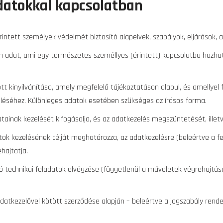
datokkal kapcsolatban
rintett személyek védelmét biztosító alapelvek, szabályok, eljárások
adat, ami egy természetes személlyes (érintett) kapcsolatba hozhat
t kinyilvánítása, amely megfelelő tájékoztatáson alapul, és amellyel
eléséhez. Különleges adatok esetében szükséges az írásos forma.
tainak kezelését kifogásolja, és az adatkezelés megszüntetését, illetve
tok kezelésének célját meghatározza, az adatkezelésre (beleértve a 
hajtatja.
ó technikai feladatok elvégzése (függetlenül a műveletek végrehajtás
adatkezelővel kötött szerződése alapján – beleértve a jogszabály rend