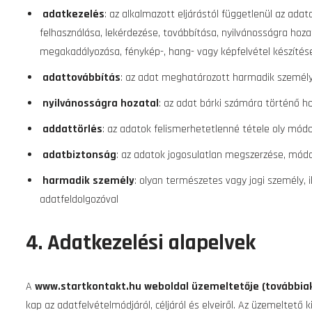
adatkezelés
: az alkalmazott eljárástól függetlenül az ada
felhasználása, lekérdezése, továbbítása, nyilvánosságra hoz
megakadályozása, fénykép-, hang- vagy képfelvétel készítése,
adattovábbítás
: az adat meghatározott harmadik személy
nyilvánosságra hozatal
: az adat bárki számára történő h
addattörlés
: az adatok felismerhetetlenné tétele oly mód
adatbiztonság
: az adatok jogosulatlan megszerzése, mód
harmadik személy
: olyan természetes vagy jogi személy, 
adatfeldolgozóval
4. Adatkezelési alapelvek
A
www.startkontakt.hu
weboldal üzemeltetője (továbbia
kap az adatfelvételmódjáról, céljáról és elveiről. Az üzemeltető