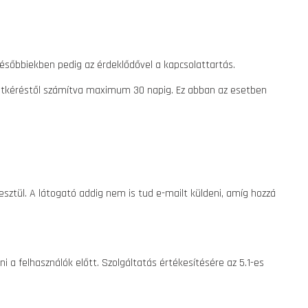
Későbbiekben pedig az érdeklődővel a kapcsolattartás.
ánlatkéréstől számítva maximum 30 napig. Ez abban az esetben
sztül. A látogató addig nem is tud e-mailt küldeni, amíg hozzá
 a felhasználók előtt. Szolgáltatás értékesítésére az 5.1-es