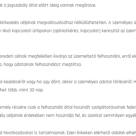
k a jogszabály által előírt ideig vannak megőrizve.
adatkezelés céljának megvalósulásához nélkülözhetetlen. A személyes
 lévő kapcsolati űrlapokon (ajánlatkérés, kapcsolat) keresztül az üzem
edeti célnak megfelelően kivánja az üzemeltető felhasználni, erről el
ra, hogy adatainak felhasználást megtiltsa.
i kezeléséről vagy ha úgy dönt, akkor a személyes adatai törléséről. H
ehet több, mint 30 nap.
mély részére csak a felhasználó által használt szolgáltatásainak fej
ly céljainak érdekében nem használja fel, és azokkal semmilyen egyé
ó hivatkozásokat is tartalmaznak. Ezen linkeken elérhető oldalak elhel