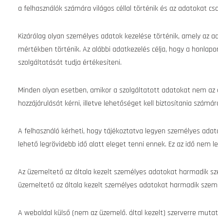
a felhasználók számára világos céllal történik és az adatokat csa
Kizárólag olyan személyes adatok kezelése történik, amely az 
mértékben történik. Az alábbi adatkezelés célja, hogy a honlapon
szolgáltatását tudja értékesíteni.
Minden olyan esetben, amikor a szolgáltatott adatokat nem az er
hozzájárulását kérni, illetve lehetőséget kell biztosítania számá
A felhasználó kérheti, hogy tájékoztatva legyen személyes adata
lehető legrövidebb idő alatt eleget tenni ennek. Ez az idő nem l
Az üzemeltető az általa kezelt személyes adatokat harmadik sze
üzemeltető az általa kezelt személyes adatokat harmadik szemé
A weboldal külső (nem az üzemelő. által kezelt) szerverre mutat