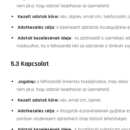
nem járul, hogy adatait kezelhesse az üzemeltető.
Kezelt adatok köre:
név, cégnév, email cím, telefonszám, j
Adatkezelés célja
: A beérkezett ajánlatok összegyűjtése 
Adatok kezelésének ideje
: Az adatkezelő a személyes ad
módosulhat, ha a felhasználó kéri az adatainak a törlését va
5.3 Kapcsolat
Jogalap:
a felhasználó önkéntes hozzájárulása, mely akkor 
nem járul, hogy adatait kezelhesse az üzemeltető.
Kezelt adatok köre:
név, email cím, üzenet
Adatkezelés célja
: A látogatók észrevételeinek gyűjtése é
pontban részletezett ajánlatkérő űrlap biztosít lehetőséget.
Adatok kezelésének ideje
: A hozzájáruló nyilatkozat viss