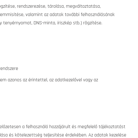
ögzítése, rendszerezése, tárolása, megváltoztatása,
gsemmisítése, valamint az adatok további felhasználásának
y tenyérnyomat, DNS-minta, íriszkép stb.) rögzítése.
rendszere
nem azonos az érintettel, az adatkezelővel vagy az
lőzetesen a felhasználó hozzájárult és megfelelő tájékoztatást
rlása és kötelezettség teljesítése érdekében. Az adatok kezelése