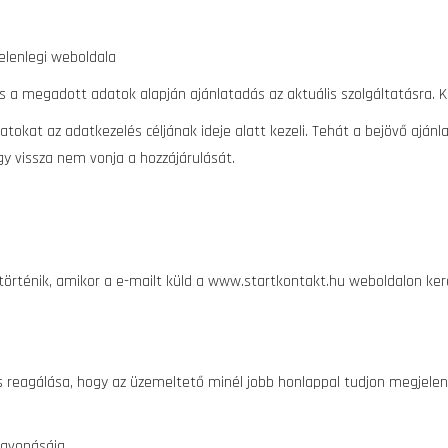
elenlegi weboldala
és a megadott adatok alapján ajánlatadás az aktuális szolgáltatásra. 
atokat az adatkezelés céljának ideje alatt kezeli. Tehát a bejövő aj
gy vissza nem vonja a hozzájárulását.
történik, amikor a e-mailt küld a www.startkontakt.hu weboldalon kere
s reagálása, hogy az üzemeltető minél jobb honlappal tudjon megjelenni
zavonásáig.