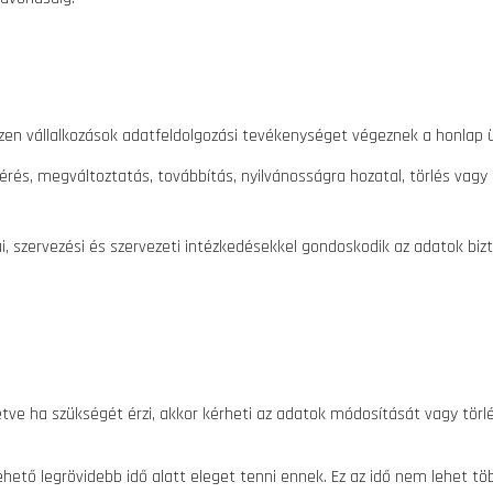
zen vállalkozások adatfeldolgozási tevékenységet végeznek a honlap
férés, megváltoztatás, továbbítás, nyilvánosságra hozatal, törlés v
i, szervezési és szervezeti intézkedésekkel gondoskodik az adatok biz
letve ha szükségét érzi, akkor kérheti az adatok módosítását vagy tör
ehető legrövidebb idő alatt eleget tenni ennek. Ez az idő nem lehet tö