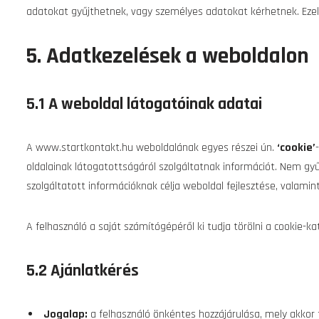
adatokat gyűjthetnek, vagy személyes adatokat kérhetnek. Ezek
5. Adatkezelések a weboldalon
5.1 A weboldal látogatóinak adatai
A www.startkontakt.hu weboldalának egyes részei ún.
‘cookie’
oldalainak látogatottságáról szolgáltatnak információt. Nem gy
szolgáltatott információknak célja weboldal fejlesztése, valami
A felhasználó a saját számítógépéről ki tudja törölni a cookie-ka
5.2 Ajánlatkérés
Jogalap:
a felhasználó önkéntes hozzájárulása, mely akkor 