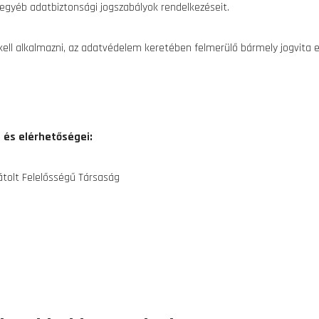
z egyéb adatbiztonsági jogszabályok rendelkezéseit.
ll alkalmazni, az adatvédelem keretében felmerülő bármely jogvita e
 és elérhetőségei:
tolt Felelősségű Társaság