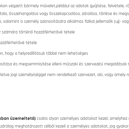
tokon végzett bármely művelet,például az adatok gyűjtése, felvétele, r
atala, összehangolása vagy összekapcsolása, zárolása, törlése és me
 valamint a személy azonosítására alkalmas fizikai jellemzők (ujj- vag
 számára történő hozzáférhetővé tétele
ozzáférhetővé tétele
on, hogy a helyreállításuk többé nem lehetséges
osítása és megsemmisítése elleni műszaki és szervezési megoldások 
illetve jogi személyiséggel nem rendelkező szervezet, aki, vagy amely 
kban üzemeltető)
csakis olyan személyes adatokat kezel, amelyhez e
 kizárólag meghatározott célból kezeli a személyes adatokat, jog gyako