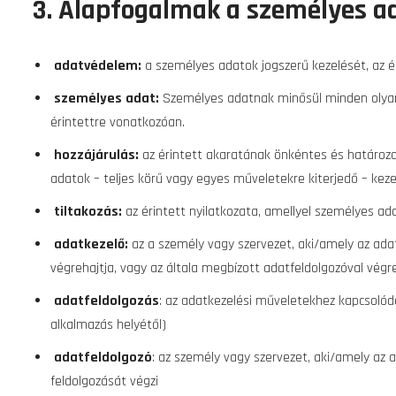
3. Alapfogalmak a személyes a
adatvédelem:
a személyes adatok jogszerű kezelését, az é
személyes adat:
Személyes adatnak minősül minden olyan 
érintettre vonatkozóan.
hozzájárulás:
az érintett akaratának önkéntes és határozot
adatok – teljes körű vagy egyes műveletekre kiterjedő – kez
tiltakozás:
az érintett nyilatkozata, amellyel személyes ada
adatkezelő:
az a személy vagy szervezet, aki/amely az ada
végrehajtja, vagy az általa megbízott adatfeldolgozóval végre
adatfeldolgozás
: az adatkezelési műveletekhez kapcsolód
alkalmazás helyétől)
adatfeldolgozó
: az személy vagy szervezet, aki/amely az 
feldolgozását végzi