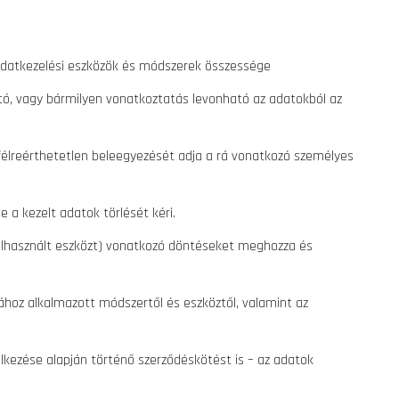
, adatkezelési eszközök és módszerek összessége
ó, vagy bármilyen vonatkoztatás levonható az adatokból az
 félreérthetetlen beleegyezését adja a rá vonatkozó személyes
 a kezelt adatok törlését kéri.
felhasznált eszközt) vonatkozó döntéseket meghozza és
ához alkalmazott módszertől és eszköztől, valamint az
elkezése alapján történő szerződéskötést is – az adatok