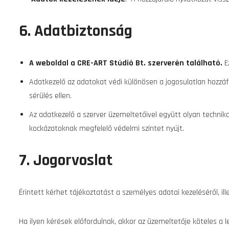
6. Adatbiztonság
A weboldal a CRE-ART Stúdió Bt. szerverén található.
E
Adatkezelő az adatokat védi különösen a jogosulatlan hozzá
sérülés ellen.
Az adatkezelő a szerver üzemeltetőivel együtt olyan technika
kockázatoknak megfelelő védelmi szintet nyújt.
7. Jogorvoslat
Érintett kérhet tájékoztatást a személyes adatai kezeléséről, il
Ha ilyen kérések előfordulnak, akkor az üzemeltetője köteles a l