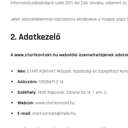
információszabadságról szóló 2011. évi CXII. törvény, valamint a
Jelen adatvédelemmel kapcsolatos kérdésekre a magyar jogot ke
2. Adatkezelő
A www,startkontakt.hu weboldal üzemeltetőjének adatai
Név:
START KONTAKT Műszaki, Gazdasági és Szolgáltató Korlá
Adószám:
13505471-2-14
Székhely
: 7400 Kaposvár, Zaranyi ltp 14. 1. em. 2.
Webcím
: www.startkontakt.hu
E-mail
: start.kontakt@chello.hu