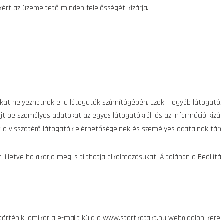
ért az üzemeltető minden felelősségét kizárja.
-kat helyezhetnek el a látogatók számítógépén. Ezek – egyéb látoga
űjt be személyes adatokat az egyes látogatókról, és az információ kiz
nt a visszatérő látogatók elérhetőségeinek és személyes adatainak tá
t, illetve ha akarja meg is tilthatja alkalmazásukat. Általában a Beál
történik, amikor a e-mailt küld a www.startkotakt.hu weboldalon keres