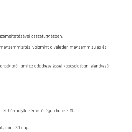
 üzemeltetésével összefüggésben.
agy megsemmisítés, valamint a véletlen megsemmisülés és
tonságáról, ami az adatkezeléssel kapcsolatban jelentkező
lését bármelyik elérhetőségen keresztül.
bb, mint 30 nap.