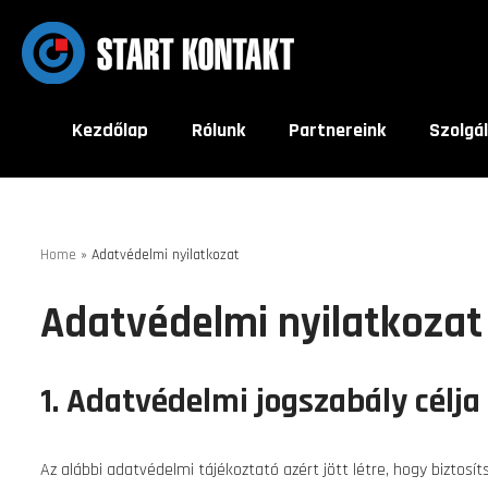
Skip
to
content
Kezdőlap
Rólunk
Partnereink
Szolgá
Home
»
Adatvédelmi nyilatkozat
Adatvédelmi nyilatkozat
1. Adatvédelmi jogszabály célja
Az alábbi adatvédelmi tájékoztató azért jött létre, hogy biztosí