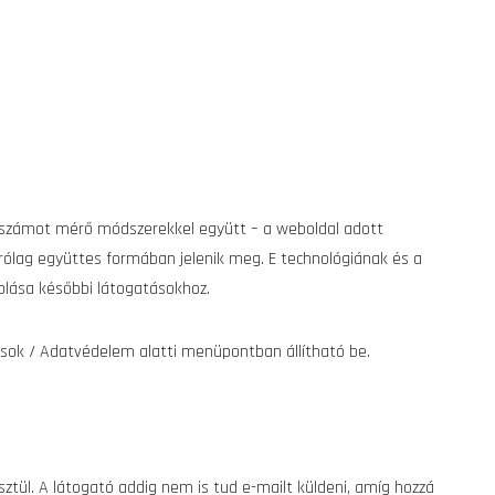
tószámot mérő módszerekkel együtt – a weboldal adott
árólag együttes formában jelenik meg. E technológiának és a
rolása későbbi látogatásokhoz.
lítások / Adatvédelem alatti menüpontban állítható be.
ztül. A látogató addig nem is tud e-mailt küldeni, amíg hozzá