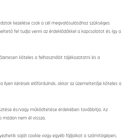
 adatok kezelése csak a cél megvalósulásához szükséges
eltető fel tudja venni az érdeklődőkkel a kapcsolatot és így a
őzetesen köteles a felhasználót tájékozatatni és a
a ilyen kérések előfordulnak, akkor az üzemeltetője köteles a
lesztése és/vagy működtetése érdekében továbbítja. Az
b módon nem él vissza.
yezhetik saját cookie vagy egyéb fájljaikat a számítógépen,