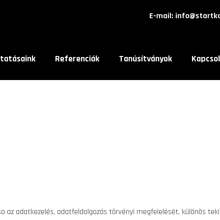
E-mail: info@startk
ltatásaink
Referenciák
Tanúsítványok
Kapcsol
tsa az adatkezelés, adatfeldolgozás törvényi megfelelését, különös teki