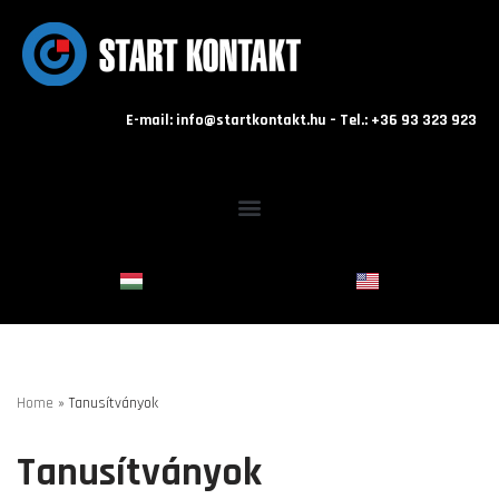
Skip
to
content
E-mail: info@startkontakt.hu – Tel.: +36 93 323 923
Home
»
Tanusítványok
Tanusítványok